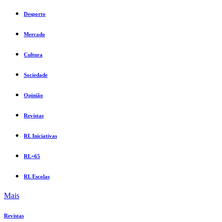
Desporto
Mercado
Cultura
Sociedade
Opinião
Revistas
RL Iniciativas
RL+65
RL Escolas
Mais
Revistas