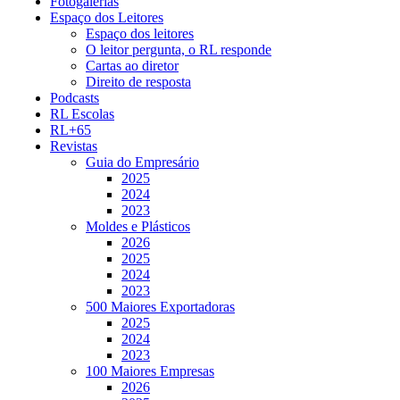
Fotogalerias
Espaço dos Leitores
Espaço dos leitores
O leitor pergunta, o RL responde
Cartas ao diretor
Direito de resposta
Podcasts
RL Escolas
RL+65
Revistas
Guia do Empresário
2025
2024
2023
Moldes e Plásticos
2026
2025
2024
2023
500 Maiores Exportadoras
2025
2024
2023
100 Maiores Empresas
2026