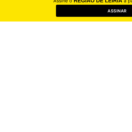
(Campos opcionais)
* Campo obrigatório para quem já é assinante em papel e quer ter acesso à
edição digital – Ver folha de rosto que acompanha a edição em papel.
Registar com o Google
Registar conta
Sucesso