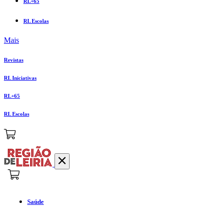
RL+65
RL Escolas
Mais
Revistas
RL Iniciativas
RL+65
RL Escolas
Saúde