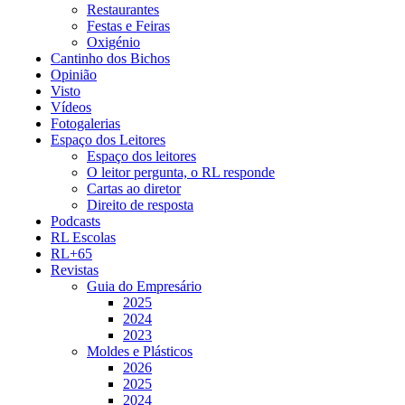
Restaurantes
Festas e Feiras
Oxigénio
Cantinho dos Bichos
Opinião
Visto
Vídeos
Fotogalerias
Espaço dos Leitores
Espaço dos leitores
O leitor pergunta, o RL responde
Cartas ao diretor
Direito de resposta
Podcasts
RL Escolas
RL+65
Revistas
Guia do Empresário
2025
2024
2023
Moldes e Plásticos
2026
2025
2024