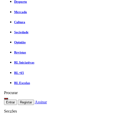
Desporto
Mercado
Cultura
Sociedade
Opinião
Revistas
RL Iniciativas
RL+65
RL Escolas
Procurar
Assinar
Entrar
Registar
Secções