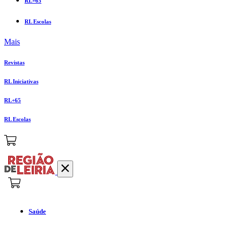
RL+65
RL Escolas
Mais
Revistas
RL Iniciativas
RL+65
RL Escolas
Saúde