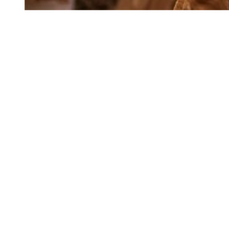
Siga-nos
Facebook
Twitter
Instagram
LinkedIn
YouTube
Sobre o Região de Leiria
A nossa história
Ficha Técnica
Estatuto Editorial
Termos e Condições
Jornal online e impresso onde encontra a melhor e mais completa
informação sobre região. Líder de audiências, é a primeira escolha
de leitores e anunciantes. Notícias ao minuto
Serviços