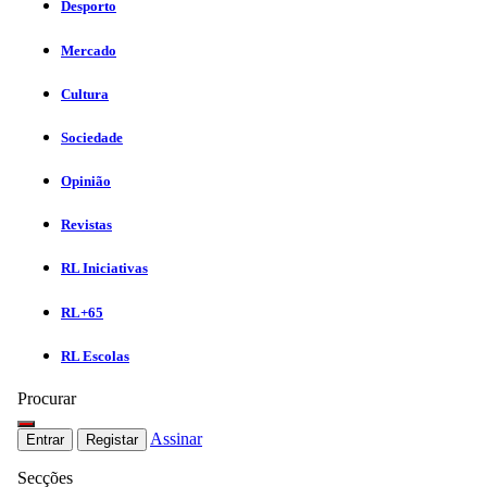
Desporto
Mercado
Cultura
Sociedade
Opinião
Revistas
RL Iniciativas
RL+65
RL Escolas
Procurar
Assinar
Entrar
Registar
Secções