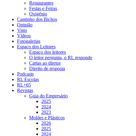
Restaurantes
Festas e Feiras
Oxigénio
Cantinho dos Bichos
Opinião
Visto
Vídeos
Fotogalerias
Espaço dos Leitores
Espaço dos leitores
O leitor pergunta, o RL responde
Cartas ao diretor
Direito de resposta
Podcasts
RL Escolas
RL+65
Revistas
Guia do Empresário
2025
2024
2023
Moldes e Plásticos
2026
2025
2024