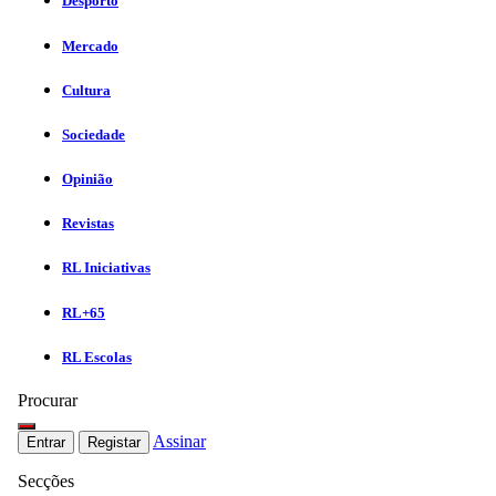
Desporto
Mercado
Cultura
Sociedade
Opinião
Revistas
RL Iniciativas
RL+65
RL Escolas
Procurar
Assinar
Entrar
Registar
Secções