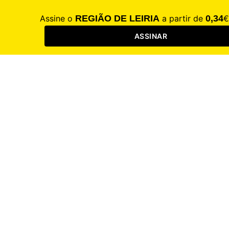
2023
500 Maiores Exportadoras
2025
2024
2023
100 Maiores Empresas
2026
2025
2024
2023
Diretório de Saúde
2026
2025
2024
2023
RL Iniciativas
Festa do Desporto
2025
2024
2023
2022
2021
Fórum Emprego e Formação
2026
2025