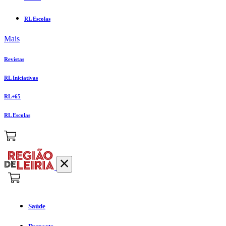
RL Escolas
Mais
Revistas
RL Iniciativas
RL+65
RL Escolas
Saúde