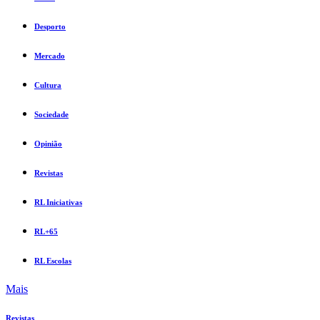
Desporto
Mercado
Cultura
Sociedade
Opinião
Revistas
RL Iniciativas
RL+65
RL Escolas
Mais
Revistas