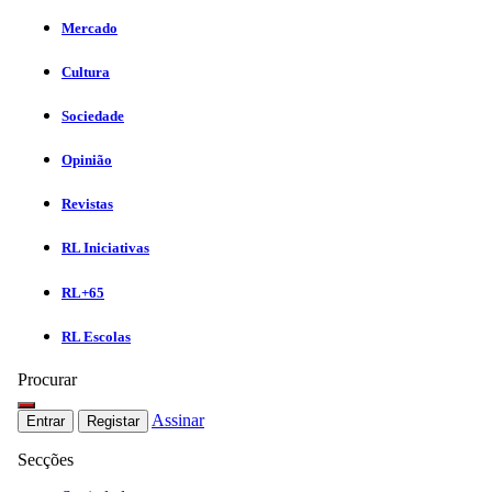
Mercado
Cultura
Sociedade
Opinião
Revistas
RL Iniciativas
RL+65
RL Escolas
Procurar
Assinar
Entrar
Registar
Secções