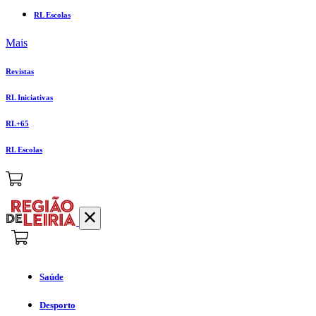
RL Escolas
Mais
Revistas
RL Iniciativas
RL+65
RL Escolas
Saúde
Desporto