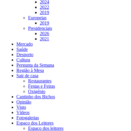
2024
2022
2019
Europeias
2019
Presidenciais
2026
2021
Mercado
Saúde
Desporto
Cultura
Pergunta da Semana
Região à Mesa
Sair de casa
Restaurantes
Festas e Feiras
Oxigénio
Cantinho dos Bichos
Opinião
Visto
Vídeos
Fotogalerias
Espaço dos Leitores
Espaço dos leitores