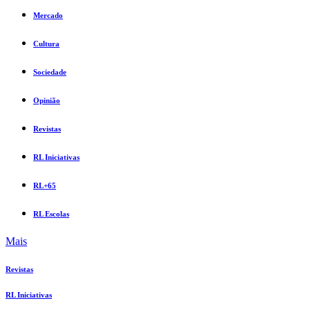
Mercado
Cultura
Sociedade
Opinião
Revistas
RL Iniciativas
RL+65
RL Escolas
Mais
Revistas
RL Iniciativas