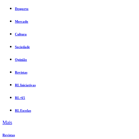
Desporto
Mercado
Cultura
Sociedade
Opinião
Revistas
RL Iniciativas
RL+65
RL Escolas
Mais
Revistas