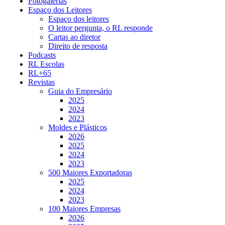
Fotogalerias
Espaço dos Leitores
Espaço dos leitores
O leitor pergunta, o RL responde
Cartas ao diretor
Direito de resposta
Podcasts
RL Escolas
RL+65
Revistas
Guia do Empresário
2025
2024
2023
Moldes e Plásticos
2026
2025
2024
2023
500 Maiores Exportadoras
2025
2024
2023
100 Maiores Empresas
2026