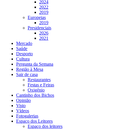
2024
2022
2019
Europeias
2019
Presidenciais
2026
2021
Mercado
Saúde
Desporto
Cultura
Pergunta da Semana
Região à Mesa
Sair de casa
Restaurantes
Festas e Feiras
Oxigénio
Cantinho dos Bichos
Opinião
Visto
Vídeos
Fotogalerias
Espaço dos Leitores
Espaço dos leitores