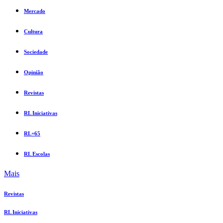
Mercado
Cultura
Sociedade
Opinião
Revistas
RL Iniciativas
RL+65
RL Escolas
Mais
Revistas
RL Iniciativas