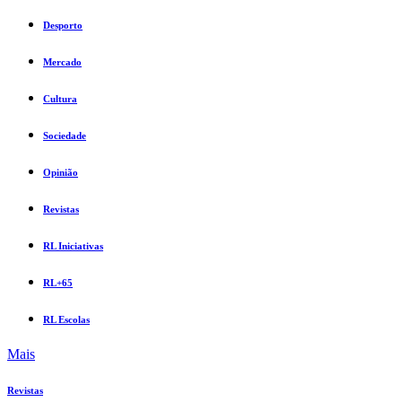
Desporto
Mercado
Cultura
Sociedade
Opinião
Revistas
RL Iniciativas
RL+65
RL Escolas
Mais
Revistas