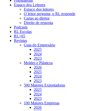
Fotogalerias
Espaço dos Leitores
Espaço dos leitores
O leitor pergunta, o RL responde
Cartas ao diretor
Direito de resposta
Podcasts
RL Escolas
RL+65
Revistas
Guia do Empresário
2025
2024
2023
Moldes e Plásticos
2026
2025
2024
2023
500 Maiores Exportadoras
2025
2024
2023
100 Maiores Empresas
2026