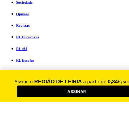
Sociedade
Opinião
Revistas
RL Iniciativas
RL+65
RL Escolas
Procurar
Assinar
Entrar
Registar
Secções
Sociedade
Eleições
Autárquicas
2025
2021
2017