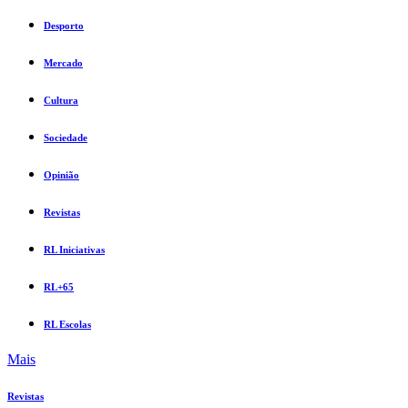
Desporto
Mercado
Cultura
Sociedade
Opinião
Revistas
RL Iniciativas
RL+65
RL Escolas
Mais
Revistas