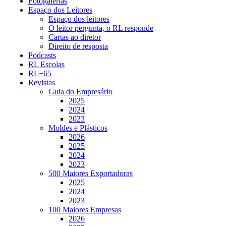
Fotogalerias
Espaço dos Leitores
Espaço dos leitores
O leitor pergunta, o RL responde
Cartas ao diretor
Direito de resposta
Podcasts
RL Escolas
RL+65
Revistas
Guia do Empresário
2025
2024
2023
Moldes e Plásticos
2026
2025
2024
2023
500 Maiores Exportadoras
2025
2024
2023
100 Maiores Empresas
2026