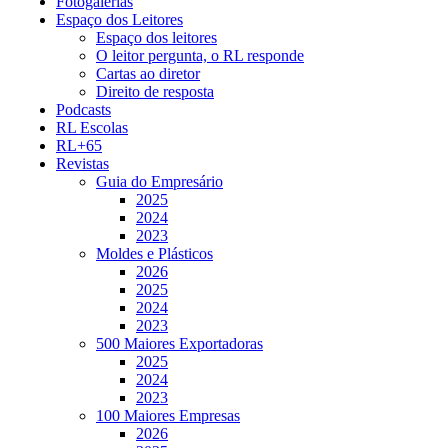
Fotogalerias
Espaço dos Leitores
Espaço dos leitores
O leitor pergunta, o RL responde
Cartas ao diretor
Direito de resposta
Podcasts
RL Escolas
RL+65
Revistas
Guia do Empresário
2025
2024
2023
Moldes e Plásticos
2026
2025
2024
2023
500 Maiores Exportadoras
2025
2024
2023
100 Maiores Empresas
2026