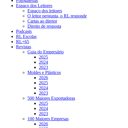
Fotogalerias
Espaço dos Leitores
Espaço dos leitores
O leitor pergunta, o RL responde
Cartas ao diretor
Direito de resposta
Podcasts
RL Escolas
RL+65
Revistas
Guia do Empresário
2025
2024
2023
Moldes e Plásticos
2026
2025
2024
2023
500 Maiores Exportadoras
2025
2024
2023
100 Maiores Empresas
2026