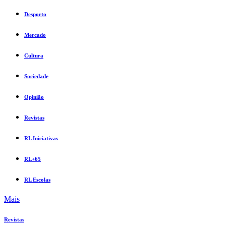
Desporto
Mercado
Cultura
Sociedade
Opinião
Revistas
RL Iniciativas
RL+65
RL Escolas
Mais
Revistas