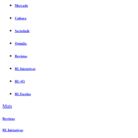
Mercado
Cultura
Sociedade
Opinião
Revistas
RL Iniciativas
RL+65
RL Escolas
Mais
Revistas
RL Iniciativas