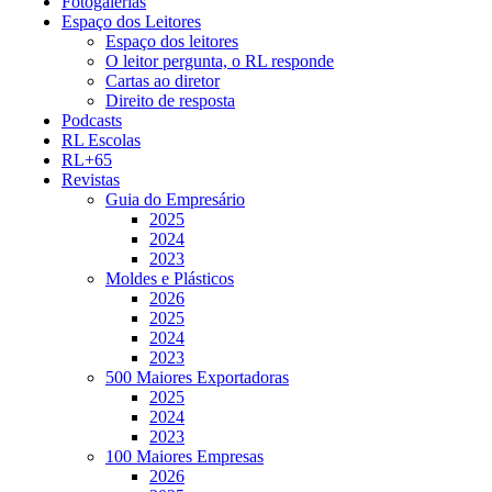
Fotogalerias
Espaço dos Leitores
Espaço dos leitores
O leitor pergunta, o RL responde
Cartas ao diretor
Direito de resposta
Podcasts
RL Escolas
RL+65
Revistas
Guia do Empresário
2025
2024
2023
Moldes e Plásticos
2026
2025
2024
2023
500 Maiores Exportadoras
2025
2024
2023
100 Maiores Empresas
2026