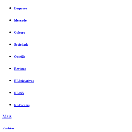
Desporto
Mercado
Cultura
Sociedade
Opinião
Revistas
RL Iniciativas
RL+65
RL Escolas
Mais
Revistas