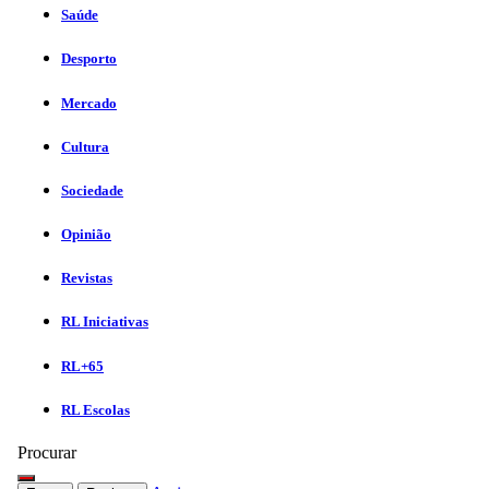
Saúde
Desporto
Mercado
Cultura
Sociedade
Opinião
Revistas
RL Iniciativas
RL+65
RL Escolas
Procurar