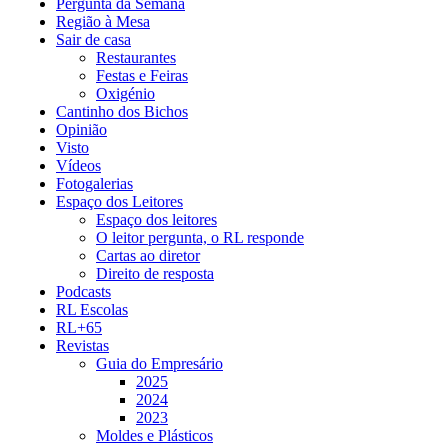
Pergunta da Semana
Região à Mesa
Sair de casa
Restaurantes
Festas e Feiras
Oxigénio
Cantinho dos Bichos
Opinião
Visto
Vídeos
Fotogalerias
Espaço dos Leitores
Espaço dos leitores
O leitor pergunta, o RL responde
Cartas ao diretor
Direito de resposta
Podcasts
RL Escolas
RL+65
Revistas
Guia do Empresário
2025
2024
2023
Moldes e Plásticos