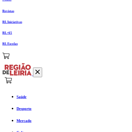
Revistas
RL Iniciativas
RL+65
RL Escolas
Saúde
Desporto
Mercado