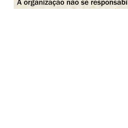
Siga-nos
Facebook
Twitter
Instagram
LinkedIn
YouTube
Sobre o Região de Leiria
A nossa história
Ficha Técnica
Estatuto Editorial
Termos e Condições
Jornal online e impresso onde encontra a melhor e mais completa
informação sobre região. Líder de audiências, é a primeira escolha
de leitores e anunciantes. Notícias ao minuto