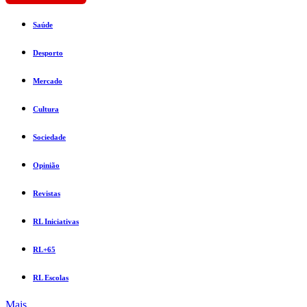
Saúde
Desporto
Mercado
Cultura
Sociedade
Opinião
Revistas
RL Iniciativas
RL+65
RL Escolas
Mais