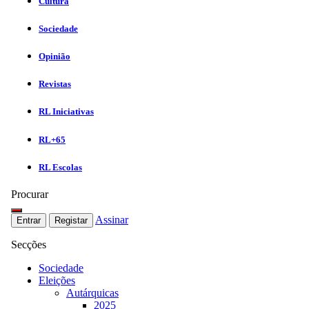
Cultura
Sociedade
Opinião
Revistas
RL Iniciativas
RL+65
RL Escolas
Procurar
Assinar
Entrar
Registar
Secções
Sociedade
Eleições
Autárquicas
2025