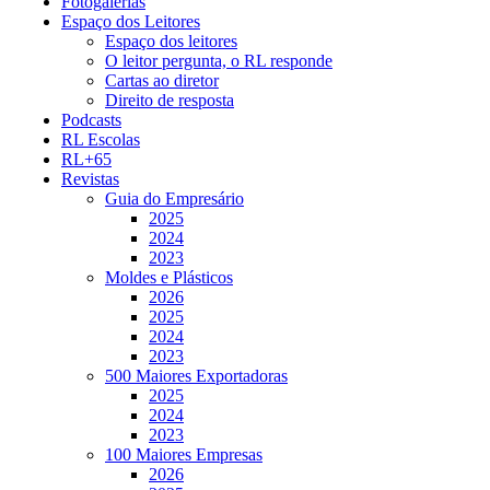
Fotogalerias
Espaço dos Leitores
Espaço dos leitores
O leitor pergunta, o RL responde
Cartas ao diretor
Direito de resposta
Podcasts
RL Escolas
RL+65
Revistas
Guia do Empresário
2025
2024
2023
Moldes e Plásticos
2026
2025
2024
2023
500 Maiores Exportadoras
2025
2024
2023
100 Maiores Empresas
2026