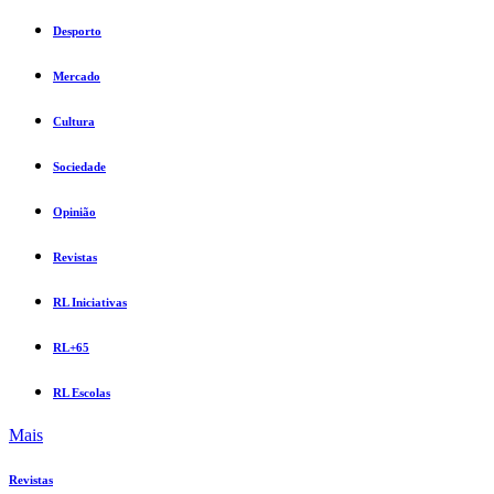
Desporto
Mercado
Cultura
Sociedade
Opinião
Revistas
RL Iniciativas
RL+65
RL Escolas
Mais
Revistas