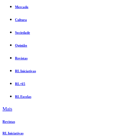
Mercado
Cultura
Sociedade
Opinião
Revistas
RL Iniciativas
RL+65
RL Escolas
Mais
Revistas
RL Iniciativas