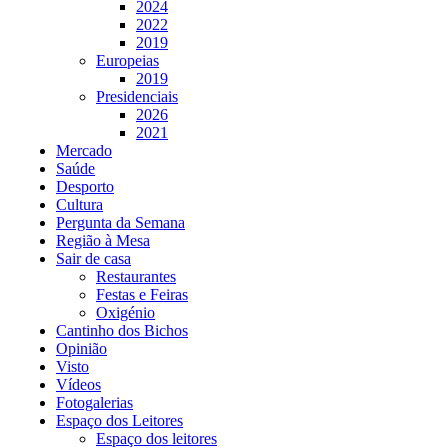
2024
2022
2019
Europeias
2019
Presidenciais
2026
2021
Mercado
Saúde
Desporto
Cultura
Pergunta da Semana
Região à Mesa
Sair de casa
Restaurantes
Festas e Feiras
Oxigénio
Cantinho dos Bichos
Opinião
Visto
Vídeos
Fotogalerias
Espaço dos Leitores
Espaço dos leitores