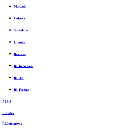
Mercado
Cultura
Sociedade
Opinião
Revistas
RL Iniciativas
RL+65
RL Escolas
Mais
Revistas
RL Iniciativas