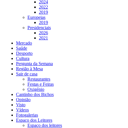
2024
2022
2019
Europeias
2019
Presidenciais
2026
2021
Mercado
Saúde
Desporto
Cultura
Pergunta da Semana
Região à Mesa
Sair de casa
Restaurantes
Festas e Feiras
Oxigénio
Cantinho dos Bichos
Opinião
Visto
Vídeos
Fotogalerias
Espaço dos Leitores
Espaço dos leitores