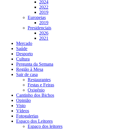
2024
2022
2019
Europeias
2019
Presidenciais
2026
2021
Mercado
Saúde
Desporto
Cultura
Pergunta da Semana
Região à Mesa
Sair de casa
Restaurantes
Festas e Feiras
Oxigénio
Cantinho dos Bichos
Opinião
Visto
Vídeos
Fotogalerias
Espaço dos Leitores
Espaço dos leitores