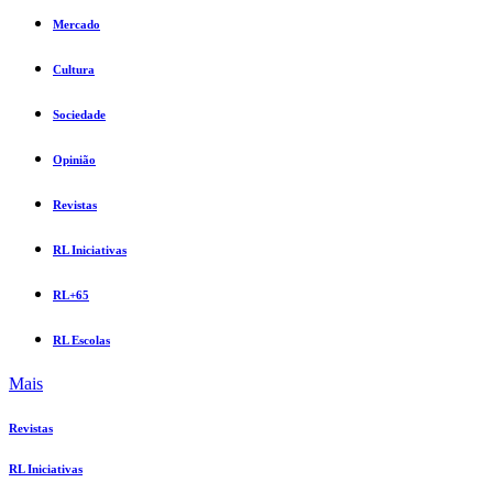
Mercado
Cultura
Sociedade
Opinião
Revistas
RL Iniciativas
RL+65
RL Escolas
Mais
Revistas
RL Iniciativas