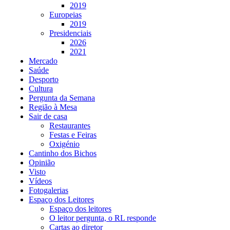
2019
Europeias
2019
Presidenciais
2026
2021
Mercado
Saúde
Desporto
Cultura
Pergunta da Semana
Região à Mesa
Sair de casa
Restaurantes
Festas e Feiras
Oxigénio
Cantinho dos Bichos
Opinião
Visto
Vídeos
Fotogalerias
Espaço dos Leitores
Espaço dos leitores
O leitor pergunta, o RL responde
Cartas ao diretor