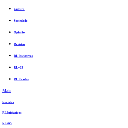
Cultura
Sociedade
Opinião
Revistas
RL Iniciativas
RL+65
RL Escolas
Mais
Revistas
RL Iniciativas
RL+65