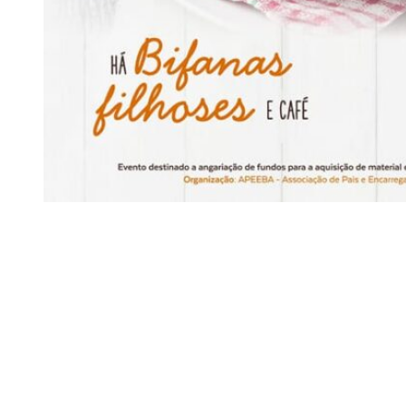
Siga-nos
Facebook
Twitter
Instagram
LinkedIn
YouTube
Sobre o Região de Leiria