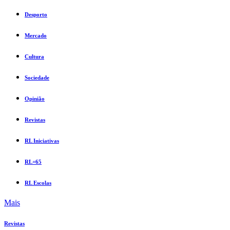
Desporto
Mercado
Cultura
Sociedade
Opinião
Revistas
RL Iniciativas
RL+65
RL Escolas
Mais
Revistas