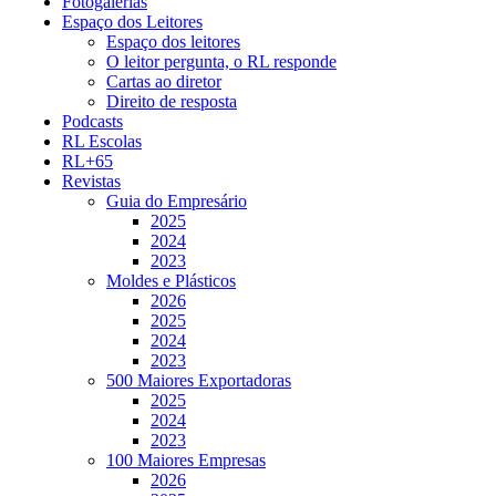
Fotogalerias
Espaço dos Leitores
Espaço dos leitores
O leitor pergunta, o RL responde
Cartas ao diretor
Direito de resposta
Podcasts
RL Escolas
RL+65
Revistas
Guia do Empresário
2025
2024
2023
Moldes e Plásticos
2026
2025
2024
2023
500 Maiores Exportadoras
2025
2024
2023
100 Maiores Empresas
2026