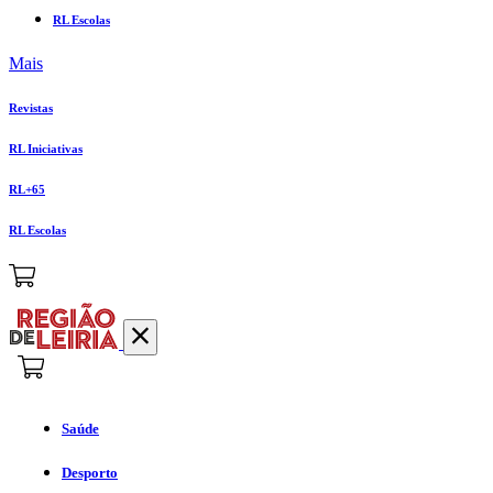
RL Escolas
Mais
Revistas
RL Iniciativas
RL+65
RL Escolas
Saúde
Desporto