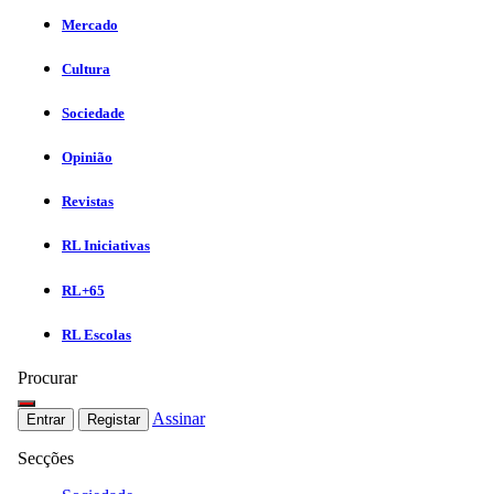
Mercado
Cultura
Sociedade
Opinião
Revistas
RL Iniciativas
RL+65
RL Escolas
Procurar
Assinar
Entrar
Registar
Secções