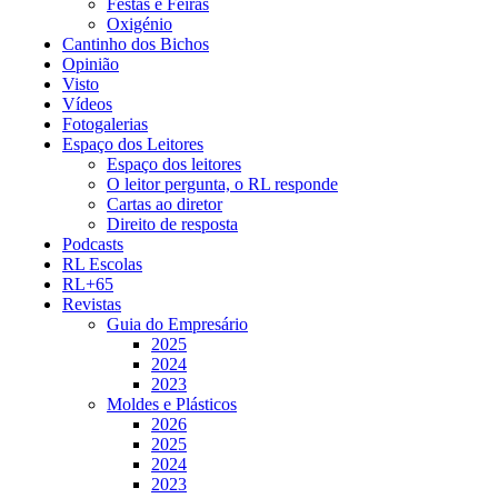
Festas e Feiras
Oxigénio
Cantinho dos Bichos
Opinião
Visto
Vídeos
Fotogalerias
Espaço dos Leitores
Espaço dos leitores
O leitor pergunta, o RL responde
Cartas ao diretor
Direito de resposta
Podcasts
RL Escolas
RL+65
Revistas
Guia do Empresário
2025
2024
2023
Moldes e Plásticos
2026
2025
2024
2023