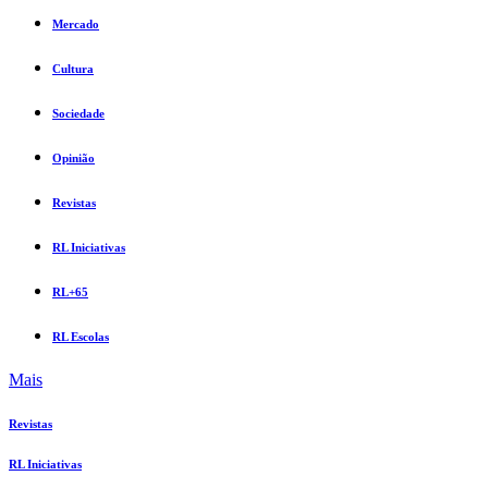
Mercado
Cultura
Sociedade
Opinião
Revistas
RL Iniciativas
RL+65
RL Escolas
Mais
Revistas
RL Iniciativas