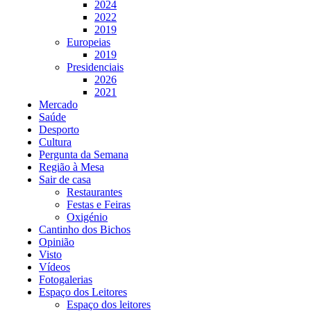
2024
2022
2019
Europeias
2019
Presidenciais
2026
2021
Mercado
Saúde
Desporto
Cultura
Pergunta da Semana
Região à Mesa
Sair de casa
Restaurantes
Festas e Feiras
Oxigénio
Cantinho dos Bichos
Opinião
Visto
Vídeos
Fotogalerias
Espaço dos Leitores
Espaço dos leitores