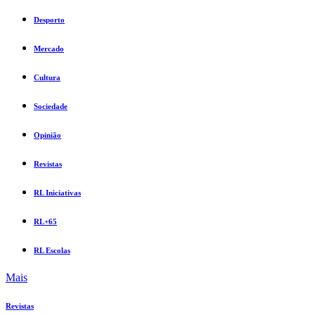
Desporto
Mercado
Cultura
Sociedade
Opinião
Revistas
RL Iniciativas
RL+65
RL Escolas
Mais
Revistas