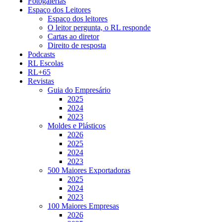
Fotogalerias
Espaço dos Leitores
Espaço dos leitores
O leitor pergunta, o RL responde
Cartas ao diretor
Direito de resposta
Podcasts
RL Escolas
RL+65
Revistas
Guia do Empresário
2025
2024
2023
Moldes e Plásticos
2026
2025
2024
2023
500 Maiores Exportadoras
2025
2024
2023
100 Maiores Empresas
2026