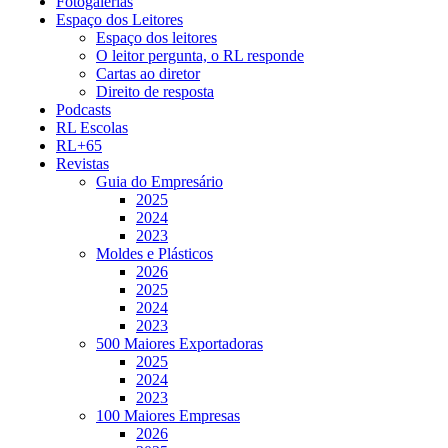
Fotogalerias
Espaço dos Leitores
Espaço dos leitores
O leitor pergunta, o RL responde
Cartas ao diretor
Direito de resposta
Podcasts
RL Escolas
RL+65
Revistas
Guia do Empresário
2025
2024
2023
Moldes e Plásticos
2026
2025
2024
2023
500 Maiores Exportadoras
2025
2024
2023
100 Maiores Empresas
2026