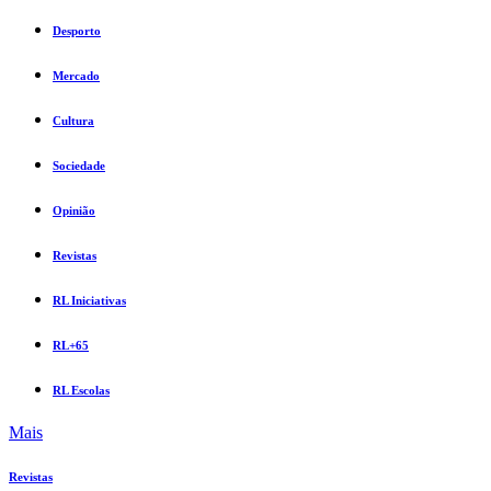
Desporto
Mercado
Cultura
Sociedade
Opinião
Revistas
RL Iniciativas
RL+65
RL Escolas
Mais
Revistas