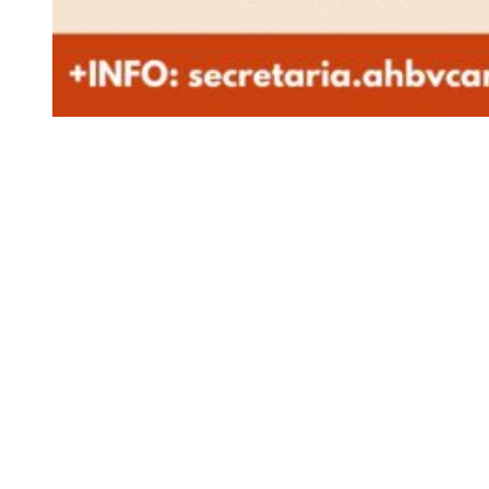
Siga-nos
Facebook
Twitter
Instagram
LinkedIn
YouTube
Sobre o Região de Leiria
A nossa história
Ficha Técnica
Estatuto Editorial
Termos e Condições