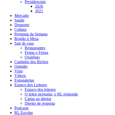
Presidenciais
2026
2021
Mercado
Saúde
Desporto
Cultura
Pergunta da Semana
Região à Mesa
Sair de casa
Restaurantes
Festas e Feiras
Oxigénio
Cantinho dos Bichos
Opinião
Visto
Vídeos
Fotogalerias
Espaço dos Leitores
Espaço dos leitores
O leitor pergunta, o RL responde
Cartas ao diretor
Direito de resposta
Podcasts
RL Escolas