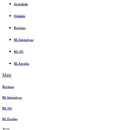
Sociedade
Opinião
Revistas
RL Iniciativas
RL+65
RL Escolas
Mais
Revistas
RL Iniciativas
RL+65
RL Escolas