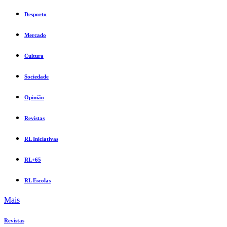
Desporto
Mercado
Cultura
Sociedade
Opinião
Revistas
RL Iniciativas
RL+65
RL Escolas
Mais
Revistas