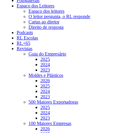
Fotogalerias
Espaço dos Leitores
Espaço dos leitores
O leitor pergunta, o RL responde
Cartas ao diretor
Direito de resposta
Podcasts
RL Escolas
RL+65
Revistas
Guia do Empresário
2025
2024
2023
Moldes e Plásticos
2026
2025
2024
2023
500 Maiores Exportadoras
2025
2024
2023
100 Maiores Empresas
2026