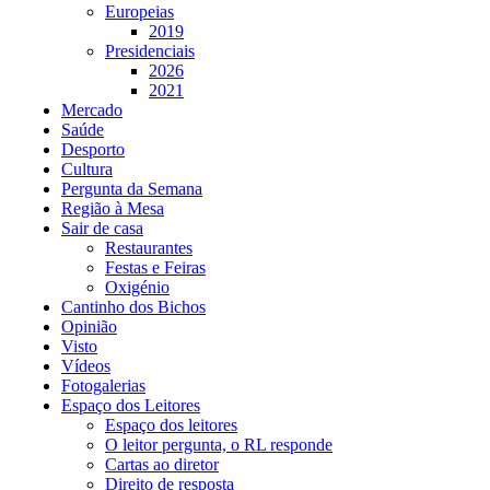
Europeias
2019
Presidenciais
2026
2021
Mercado
Saúde
Desporto
Cultura
Pergunta da Semana
Região à Mesa
Sair de casa
Restaurantes
Festas e Feiras
Oxigénio
Cantinho dos Bichos
Opinião
Visto
Vídeos
Fotogalerias
Espaço dos Leitores
Espaço dos leitores
O leitor pergunta, o RL responde
Cartas ao diretor
Direito de resposta