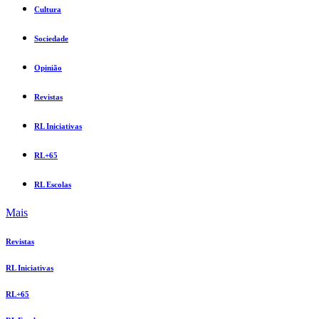
Cultura
Sociedade
Opinião
Revistas
RL Iniciativas
RL+65
RL Escolas
Mais
Revistas
RL Iniciativas
RL+65