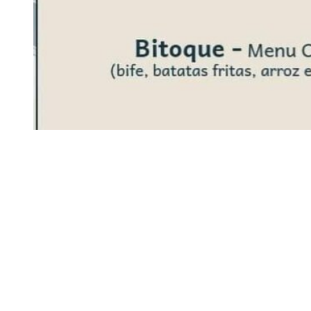
Siga-nos
Facebook
Twitter
Instagram
LinkedIn
YouTube
Sobre o Região de Leiria