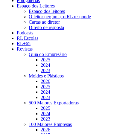
Fotogalerias
Espaço dos Leitores
Espaço dos leitores
O leitor pergunta, o RL responde
Cartas ao diretor
Direito de resposta
Podcasts
RL Escolas
RL+65
Revistas
Guia do Empresário
2025
2024
2023
Moldes e Plásticos
2026
2025
2024
2023
500 Maiores Exportadoras
2025
2024
2023
100 Maiores Empresas
2026