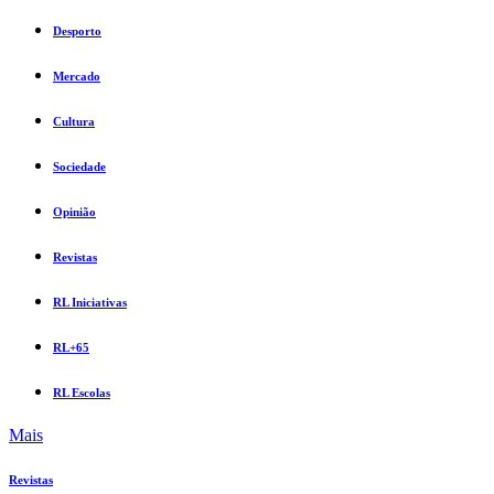
Desporto
Mercado
Cultura
Sociedade
Opinião
Revistas
RL Iniciativas
RL+65
RL Escolas
Mais
Revistas