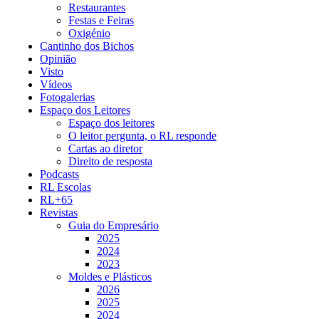
Restaurantes
Festas e Feiras
Oxigénio
Cantinho dos Bichos
Opinião
Visto
Vídeos
Fotogalerias
Espaço dos Leitores
Espaço dos leitores
O leitor pergunta, o RL responde
Cartas ao diretor
Direito de resposta
Podcasts
RL Escolas
RL+65
Revistas
Guia do Empresário
2025
2024
2023
Moldes e Plásticos
2026
2025
2024