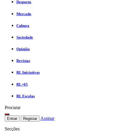
Desporto
Mercado
Cultura
Sociedade
Opinião
Revistas
RL Iniciativas
RL+65
RL Escolas
Procurar
Assinar
Entrar
Registar
Secções