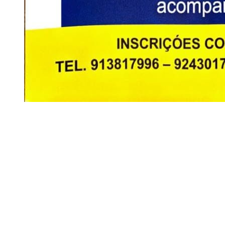
Siga-nos
Facebook
Twitter
Instagram
LinkedIn
YouTube
Sobre o Região de Leiria