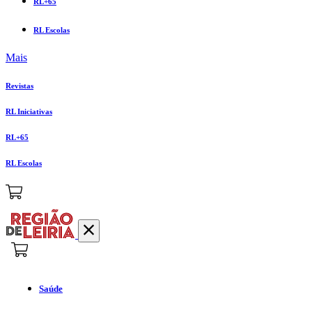
RL+65
RL Escolas
Mais
Revistas
RL Iniciativas
RL+65
RL Escolas
Saúde