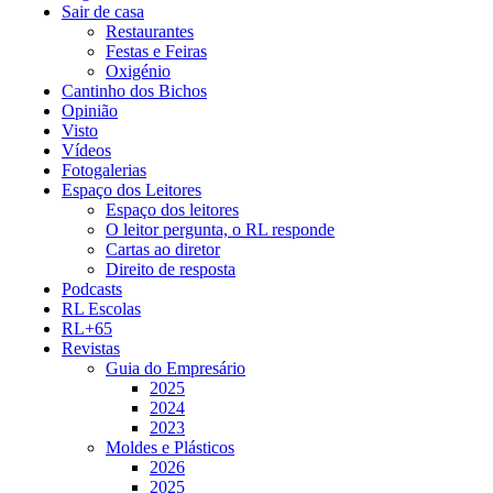
Sair de casa
Restaurantes
Festas e Feiras
Oxigénio
Cantinho dos Bichos
Opinião
Visto
Vídeos
Fotogalerias
Espaço dos Leitores
Espaço dos leitores
O leitor pergunta, o RL responde
Cartas ao diretor
Direito de resposta
Podcasts
RL Escolas
RL+65
Revistas
Guia do Empresário
2025
2024
2023
Moldes e Plásticos
2026
2025