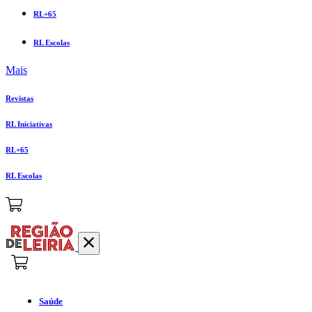
RL+65
RL Escolas
Mais
Revistas
RL Iniciativas
RL+65
RL Escolas
Saúde