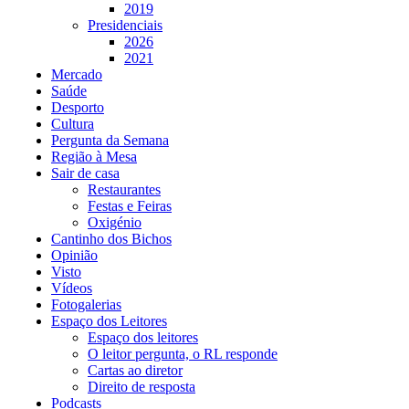
2019
Presidenciais
2026
2021
Mercado
Saúde
Desporto
Cultura
Pergunta da Semana
Região à Mesa
Sair de casa
Restaurantes
Festas e Feiras
Oxigénio
Cantinho dos Bichos
Opinião
Visto
Vídeos
Fotogalerias
Espaço dos Leitores
Espaço dos leitores
O leitor pergunta, o RL responde
Cartas ao diretor
Direito de resposta
Podcasts