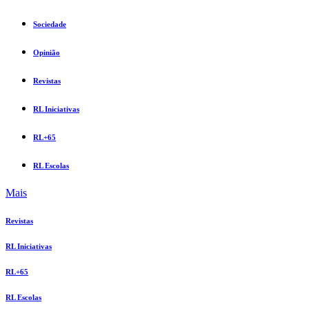
Sociedade
Opinião
Revistas
RL Iniciativas
RL+65
RL Escolas
Mais
Revistas
RL Iniciativas
RL+65
RL Escolas