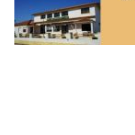
Siga-nos
Facebook
Twitter
Instagram
LinkedIn
YouTube
Sobre o Região de Leiria
A nossa história
Ficha Técnica