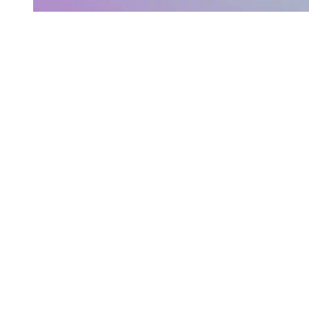
Siga-nos
Facebook
Twitter
Instagram
LinkedIn
YouTube
Sobre o Região de Leiria
A nossa história
Ficha Técnica
Estatuto Editorial
Termos e Condições
Jornal online e impresso onde encontra a melhor e mais completa
informação sobre região. Líder de audiências, é a primeira escolha
de leitores e anunciantes. Notícias ao minuto
Serviços