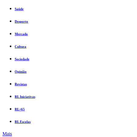
Saúde
Desporto
Mercado
Cultura
Sociedade
Opinião
Revistas
RL Iniciativas
RL+65
RL Escolas
Mais