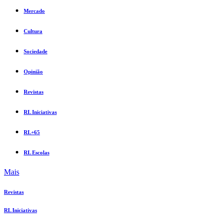
Mercado
Cultura
Sociedade
Opinião
Revistas
RL Iniciativas
RL+65
RL Escolas
Mais
Revistas
RL Iniciativas