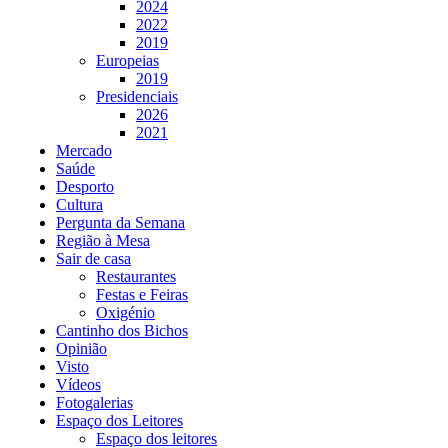
2024
2022
2019
Europeias
2019
Presidenciais
2026
2021
Mercado
Saúde
Desporto
Cultura
Pergunta da Semana
Região à Mesa
Sair de casa
Restaurantes
Festas e Feiras
Oxigénio
Cantinho dos Bichos
Opinião
Visto
Vídeos
Fotogalerias
Espaço dos Leitores
Espaço dos leitores