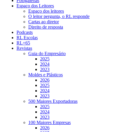
Fotogalerias
Espaço dos Leitores
Espaço dos leitores
O leitor pergunta, o RL responde
Cartas ao diretor
Direito de resposta
Podcasts
RL Escolas
RL+65
Revistas
Guia do Empresário
2025
2024
2023
Moldes e Plásticos
2026
2025
2024
2023
500 Maiores Exportadoras
2025
2024
2023
100 Maiores Empresas
2026