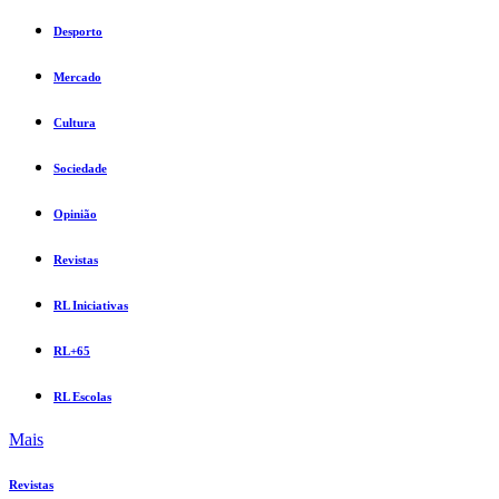
Desporto
Mercado
Cultura
Sociedade
Opinião
Revistas
RL Iniciativas
RL+65
RL Escolas
Mais
Revistas