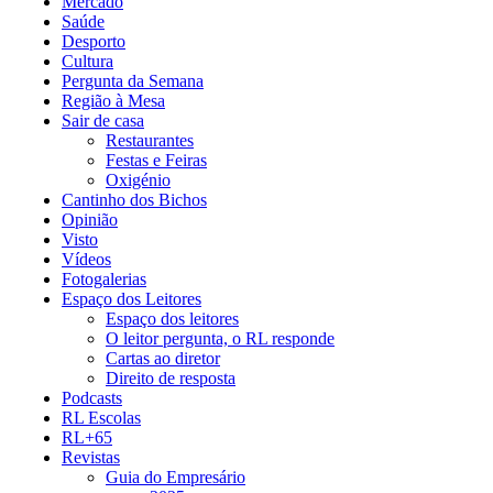
Mercado
Saúde
Desporto
Cultura
Pergunta da Semana
Região à Mesa
Sair de casa
Restaurantes
Festas e Feiras
Oxigénio
Cantinho dos Bichos
Opinião
Visto
Vídeos
Fotogalerias
Espaço dos Leitores
Espaço dos leitores
O leitor pergunta, o RL responde
Cartas ao diretor
Direito de resposta
Podcasts
RL Escolas
RL+65
Revistas
Guia do Empresário