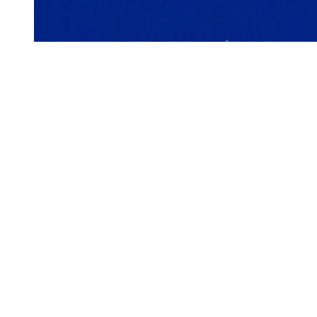
Siga-nos
Facebook
Twitter
Instagram
LinkedIn
YouTube
Sobre o Região de Leiria
A nossa história
Ficha Técnica
Estatuto Editorial
Termos e Condições
Jornal online e impresso onde encontra a melhor e mais completa
informação sobre região. Líder de audiências, é a primeira escolha
de leitores e anunciantes. Notícias ao minuto