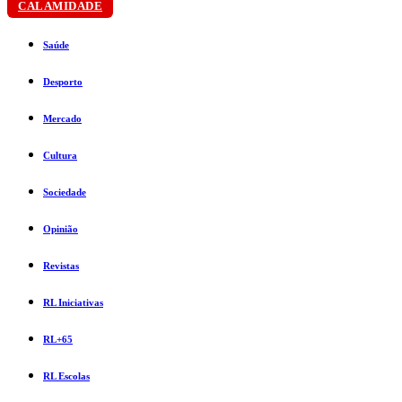
CALAMIDADE
Saúde
Desporto
Mercado
Cultura
Sociedade
Opinião
Revistas
RL Iniciativas
RL+65
RL Escolas