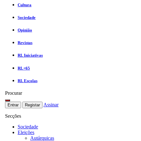
Cultura
Sociedade
Opinião
Revistas
RL Iniciativas
RL+65
RL Escolas
Procurar
Assinar
Entrar
Registar
Secções
Sociedade
Eleições
Autárquicas