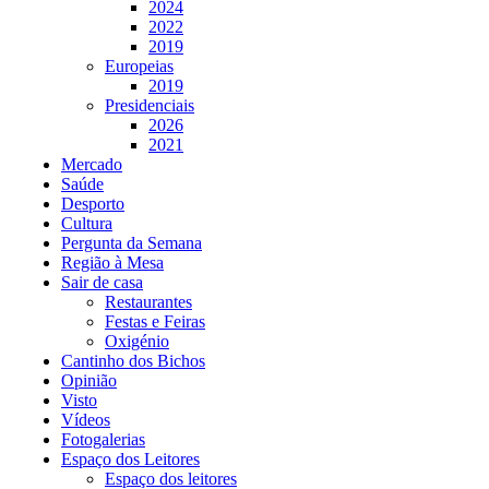
2024
2022
2019
Europeias
2019
Presidenciais
2026
2021
Mercado
Saúde
Desporto
Cultura
Pergunta da Semana
Região à Mesa
Sair de casa
Restaurantes
Festas e Feiras
Oxigénio
Cantinho dos Bichos
Opinião
Visto
Vídeos
Fotogalerias
Espaço dos Leitores
Espaço dos leitores