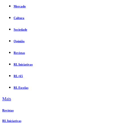
Mercado
Cultura
Sociedade
Opinião
Revistas
RL Iniciativas
RL+65
RL Escolas
Mais
Revistas
RL Iniciativas