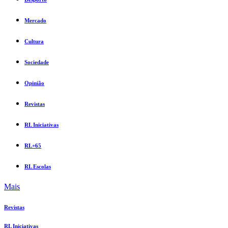
Mercado
Cultura
Sociedade
Opinião
Revistas
RL Iniciativas
RL+65
RL Escolas
Mais
Revistas
RL Iniciativas