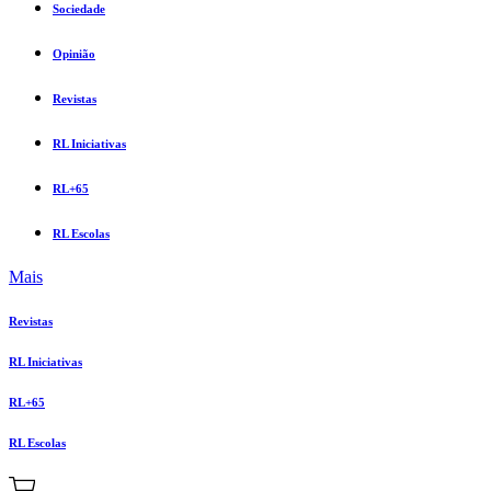
Sociedade
Opinião
Revistas
RL Iniciativas
RL+65
RL Escolas
Mais
Revistas
RL Iniciativas
RL+65
RL Escolas