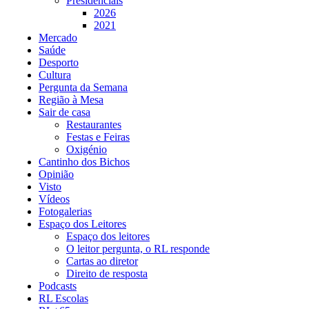
Presidenciais
2026
2021
Mercado
Saúde
Desporto
Cultura
Pergunta da Semana
Região à Mesa
Sair de casa
Restaurantes
Festas e Feiras
Oxigénio
Cantinho dos Bichos
Opinião
Visto
Vídeos
Fotogalerias
Espaço dos Leitores
Espaço dos leitores
O leitor pergunta, o RL responde
Cartas ao diretor
Direito de resposta
Podcasts
RL Escolas