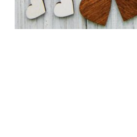
Siga-nos
Facebook
Twitter
Instagram
LinkedIn
YouTube
Sobre o Região de Leiria
A nossa história
Ficha Técnica
Estatuto Editorial
Termos e Condições
Jornal online e impresso onde encontra a melhor e mais completa