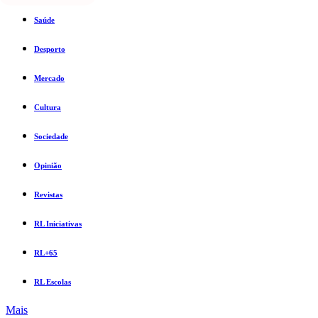
Saúde
Desporto
Mercado
Cultura
Sociedade
Opinião
Revistas
RL Iniciativas
RL+65
RL Escolas
Mais