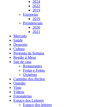
2024
2022
2019
Europeias
2019
Presidenciais
2026
2021
Mercado
Saúde
Desporto
Cultura
Pergunta da Semana
Região à Mesa
Sair de casa
Restaurantes
Festas e Feiras
Oxigénio
Cantinho dos Bichos
Opinião
Visto
Vídeos
Fotogalerias
Espaço dos Leitores
Espaço dos leitores