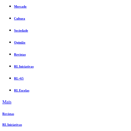
Mercado
Cultura
Sociedade
Opinião
Revistas
RL Iniciativas
RL+65
RL Escolas
Mais
Revistas
RL Iniciativas