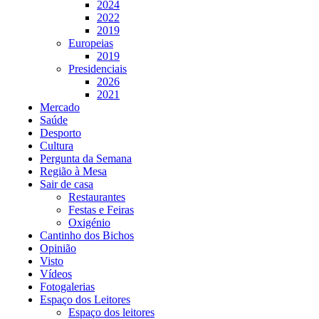
2024
2022
2019
Europeias
2019
Presidenciais
2026
2021
Mercado
Saúde
Desporto
Cultura
Pergunta da Semana
Região à Mesa
Sair de casa
Restaurantes
Festas e Feiras
Oxigénio
Cantinho dos Bichos
Opinião
Visto
Vídeos
Fotogalerias
Espaço dos Leitores
Espaço dos leitores