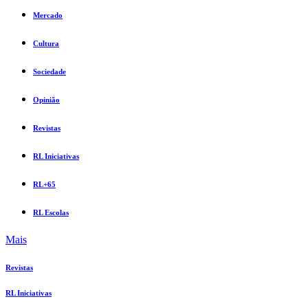
Mercado
Cultura
Sociedade
Opinião
Revistas
RL Iniciativas
RL+65
RL Escolas
Mais
Revistas
RL Iniciativas