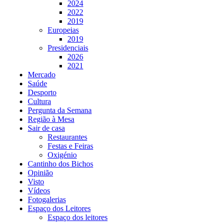
2024
2022
2019
Europeias
2019
Presidenciais
2026
2021
Mercado
Saúde
Desporto
Cultura
Pergunta da Semana
Região à Mesa
Sair de casa
Restaurantes
Festas e Feiras
Oxigénio
Cantinho dos Bichos
Opinião
Visto
Vídeos
Fotogalerias
Espaço dos Leitores
Espaço dos leitores