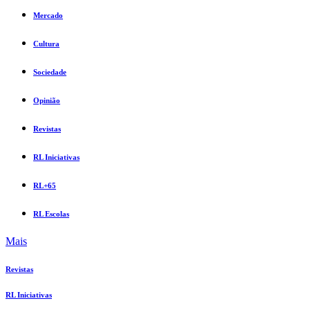
Mercado
Cultura
Sociedade
Opinião
Revistas
RL Iniciativas
RL+65
RL Escolas
Mais
Revistas
RL Iniciativas