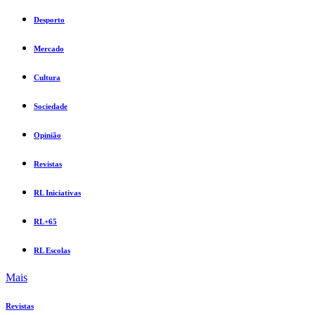
Desporto
Mercado
Cultura
Sociedade
Opinião
Revistas
RL Iniciativas
RL+65
RL Escolas
Mais
Revistas