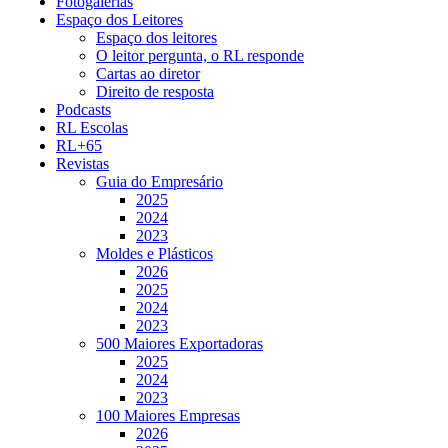
Fotogalerias
Espaço dos Leitores
Espaço dos leitores
O leitor pergunta, o RL responde
Cartas ao diretor
Direito de resposta
Podcasts
RL Escolas
RL+65
Revistas
Guia do Empresário
2025
2024
2023
Moldes e Plásticos
2026
2025
2024
2023
500 Maiores Exportadoras
2025
2024
2023
100 Maiores Empresas
2026