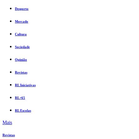
Desporto
Mercado
Cultura
Sociedade
Opinião
Revistas
RL Iniciativas
RL+65
RL Escolas
Mais
Revistas