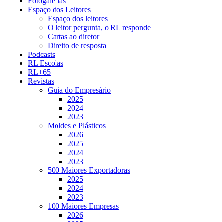
Fotogalerias
Espaço dos Leitores
Espaço dos leitores
O leitor pergunta, o RL responde
Cartas ao diretor
Direito de resposta
Podcasts
RL Escolas
RL+65
Revistas
Guia do Empresário
2025
2024
2023
Moldes e Plásticos
2026
2025
2024
2023
500 Maiores Exportadoras
2025
2024
2023
100 Maiores Empresas
2026